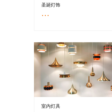
圣诞灯饰
···
室内灯具