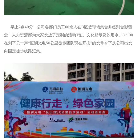
早上7点40分，公司各部门员工60余人在B区篮球场集合并签到合影留
念，人力资源部为大家发放了定制的活动T恤、文化贴纸及饮用水。8：00
在刘平总一声“恒润光电50公里徒步团队现在开拔”的发号令下从公司出发
向固定徒步线路汇集。